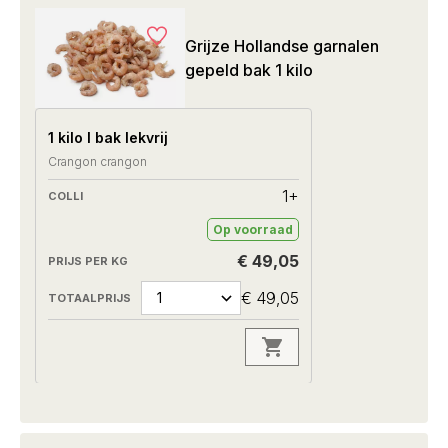
Grijze Hollandse garnalen
gepeld bak 1 kilo
1 kilo I bak lekvrij
Crangon crangon
1+
Op voorraad
€ 49,05
€ 49,05