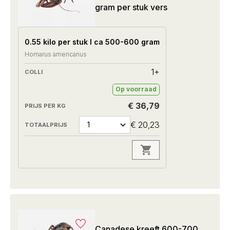
gram per stuk vers
0.55 kilo per stuk I ca 500-600 gram
Homarus americanus
1+
Op voorraad
€ 36,79
€ 20,23
Canadese kreeft 600-700