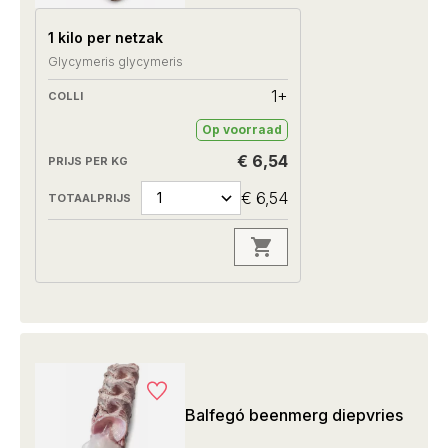
1 kilo per netzak
Glycymeris glycymeris
1+
Op voorraad
€ 6,54
€ 6,54
Balfegó beenmerg diepvries