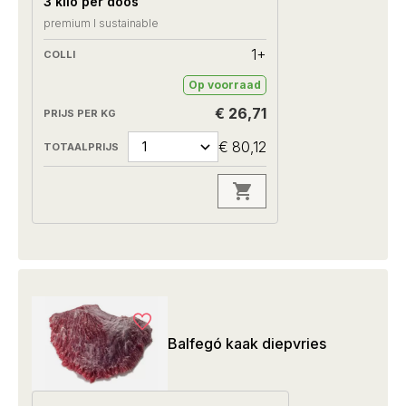
3 kilo per doos
premium I sustainable
1+
Op voorraad
€ 26,71
€ 80,12
Balfegó kaak diepvries