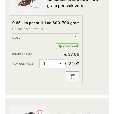
gram per stuk vers
0.65 kilo per stuk I ca 600-700 gram
Homarus americanus
1+
Op voorraad
€ 37,06
€ 24,09