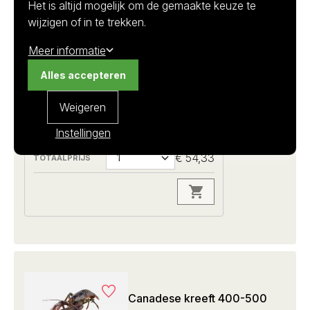
Het is altijd mogelijk om de gemaakte keuze te
wijzigen of in te trekken.
1.4 kilo per stuk I ca 1300-1500 gram
Meer informatie
Homarus americanus
Alles accepteren
1+
Weigeren
Op voorraad
€ 38,80
Instellingen
€ 54,33
Canadese kreeft 400-500