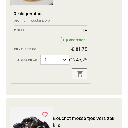
3 kilo per doos
premium I sustainable
1+
Op voorraad
€ 81,75
€ 245,25
Bouchot mosseltjes vers zak 1
kilo