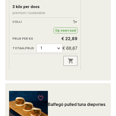
3 kilo per doos
premium I sustainable
1+
Op voorraad
€ 22,89
€ 68,67
Balfegó pulled tuna diepvries