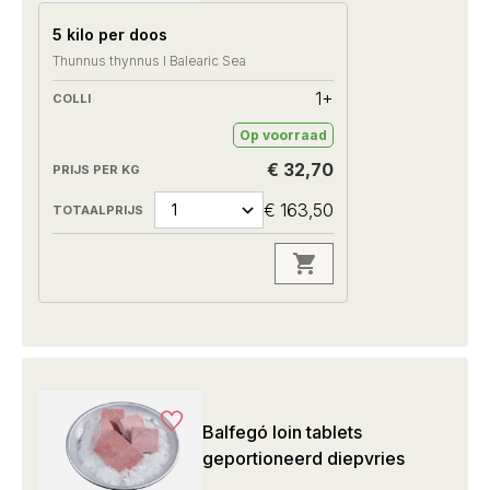
5 kilo per doos
Thunnus thynnus I Balearic Sea
1+
Op voorraad
€ 32,70
€ 163,50
Balfegó loin tablets
geportioneerd diepvries