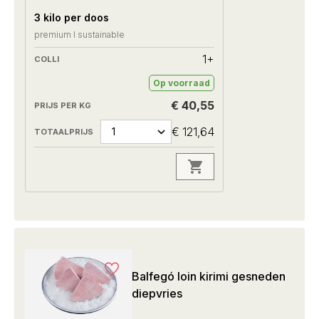
3 kilo per doos
premium I sustainable
1+
Op voorraad
€ 40,55
€ 121,64
Balfegó loin kirimi gesneden
diepvries