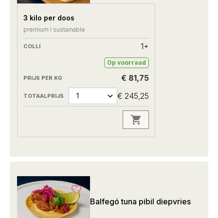
3 kilo per doos
premium I sustainable
1+
Op voorraad
€ 81,75
€ 245,25
Balfegó tuna pibil diepvries