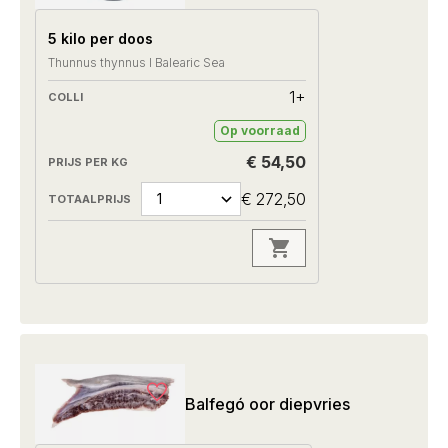
5 kilo per doos
Thunnus thynnus I Balearic Sea
1+
Op voorraad
€ 54,50
€ 272,50
Balfegó oor diepvries