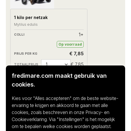
1 kilo per netzak
Mytilus edulis
1+
Op voorraad
€ 7,85
€ 7,85
fredimare.com maakt gebruik van
cookies.
Kies voor "Alles accepteren" om de beste website-
ervaring te krijgen en akkoord te gaan met alle
cookies, zoals beschreven in onze Privacy- en
Cookieverklaring. Via "Instellingen" is het mogelijk
Canadese kreeft 1300-1500
om te bepalen welke cookies worden geplaatst.
gram per stuk vers