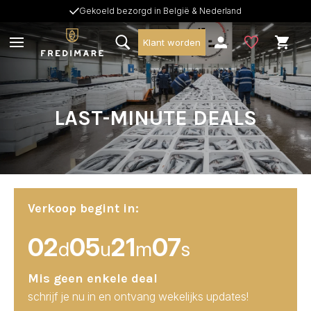
Gekoeld bezorgd in België & Nederland
Klant worden
LAST-MINUTE DEALS
Verkoop begint in:
02
05
21
06
d
u
m
s
Mis geen enkele deal
schrijf je nu in en ontvang wekelijks updates!