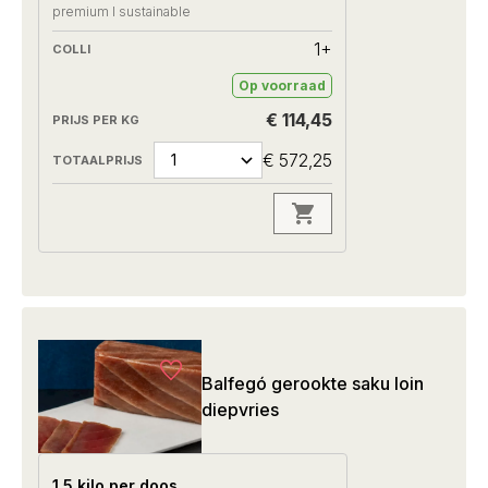
premium I sustainable
1+
Op voorraad
€ 114,45
€ 572,25
Balfegó gerookte saku loin
diepvries
1.5 kilo per doos