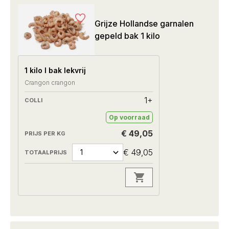
Grijze Hollandse garnalen
gepeld bak 1 kilo
1 kilo I bak lekvrij
Crangon crangon
1+
Op voorraad
€ 49,05
€ 49,05