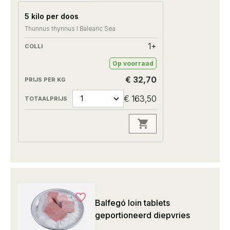
5 kilo per doos
Thunnus thynnus I Balearic Sea
1+
Op voorraad
€ 32,70
€ 163,50
Balfegó loin tablets
geportioneerd diepvries