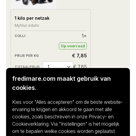
1 kilo per netzak
Mytilus edulis
1+
Op voorraad
€ 7,85
€ 7,85
fredimare.com maakt gebruik van
cookies.
Kies voor "Alles accepteren" om de beste website-
ervaring te krijgen en akkoord te gaan met alle
cookies, zoals beschreven in onze Privacy- en
Cookieverklaring. Via "Instellingen" is het mogelijk
Canadese kreeft 1300-1500
om te bepalen welke cookies worden geplaatst.
gram per stuk vers