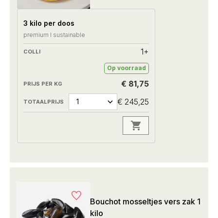
3 kilo per doos
premium I sustainable
1+
Op voorraad
€ 81,75
€ 245,25
Bouchot mosseltjes vers zak 1
kilo