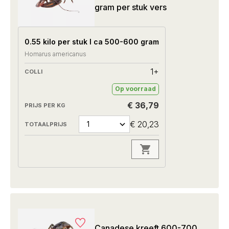
gram per stuk vers
0.55 kilo per stuk I ca 500-600 gram
Homarus americanus
1+
Op voorraad
€ 36,79
€ 20,23
Canadese kreeft 600-700