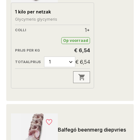
1 kilo per netzak
Glycymeris glycymeris
1+
Op voorraad
€ 6,54
€ 6,54
Balfegó beenmerg diepvries