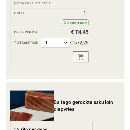
premium I sustainable
1+
Op voorraad
€ 114,45
€ 572,25
Balfegó gerookte saku loin
diepvries
1.5 kilo per doos