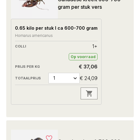
gram per stuk vers
0.65 kilo per stuk I ca 600-700 gram
Homarus americanus
1+
Op voorraad
€ 37,06
€ 24,09