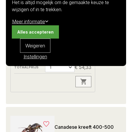
Het is altijd mogelijk om de gemaakte keuze te
wijzigen of in te trekken.
1.4 kilo per stuk I ca 1300-1500 gram
Meer informatie
Homarus americanus
Alles accepteren
1+
Weigeren
Op voorraad
€ 38,80
Instellingen
€ 54,33
Canadese kreeft 400-500