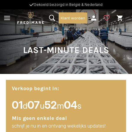
Gekoeld bezorgd in België & Nederland
Klant worden
LAST-MINUTE DEALS
Verkoop begint in:
01
07
52
02
d
u
m
s
Mis geen enkele deal
schrijf je nu in en ontvang wekelijks updates!