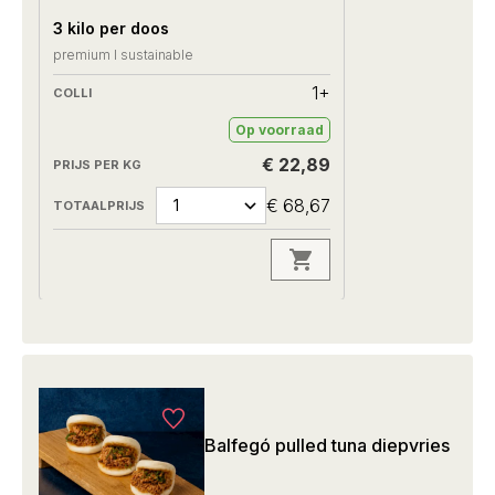
3 kilo per doos
premium I sustainable
1+
Op voorraad
€ 22,89
€ 68,67
Balfegó pulled tuna diepvries