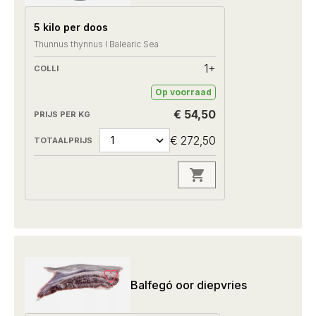
5 kilo per doos
Thunnus thynnus I Balearic Sea
1+
Op voorraad
€ 54,50
€ 272,50
Balfegó oor diepvries