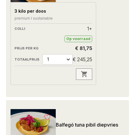
3 kilo per doos
premium I sustainable
1+
Op voorraad
€ 81,75
€ 245,25
Balfegó tuna pibil diepvries