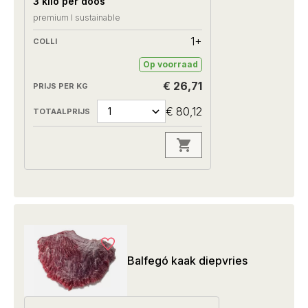
3 kilo per doos
premium I sustainable
1+
Op voorraad
€ 26,71
€ 80,12
Balfegó kaak diepvries