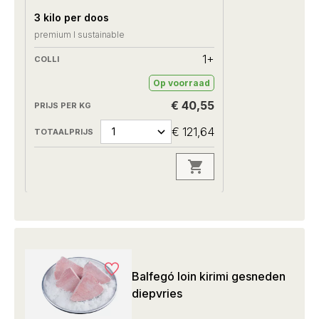
3 kilo per doos
premium I sustainable
1+
Op voorraad
€ 40,55
€ 121,64
Balfegó loin kirimi gesneden
diepvries