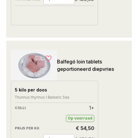
Balfegó loin tablets
geportioneerd diepvries
5 kilo per doos
Thunnus thynnus I Balearic Sea
1+
Op voorraad
€ 54,50