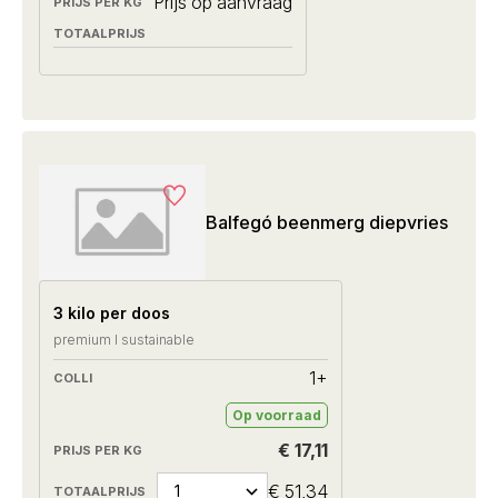
Prijs op aanvraag
Balfegó beenmerg diepvries
3 kilo per doos
premium I sustainable
1+
Op voorraad
€ 17,11
€ 51,34