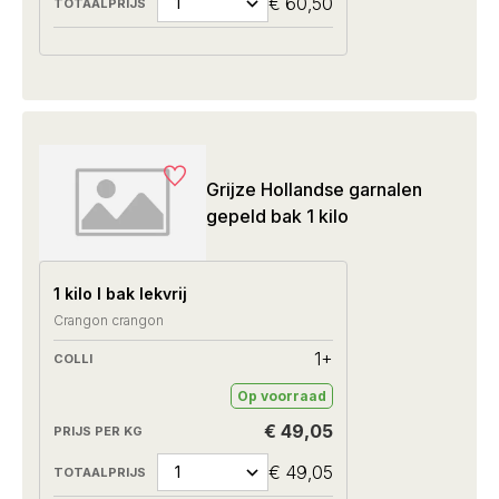
€ 60,50
Grijze Hollandse garnalen
gepeld bak 1 kilo
1 kilo I bak lekvrij
Crangon crangon
1+
Op voorraad
€ 49,05
€ 49,05