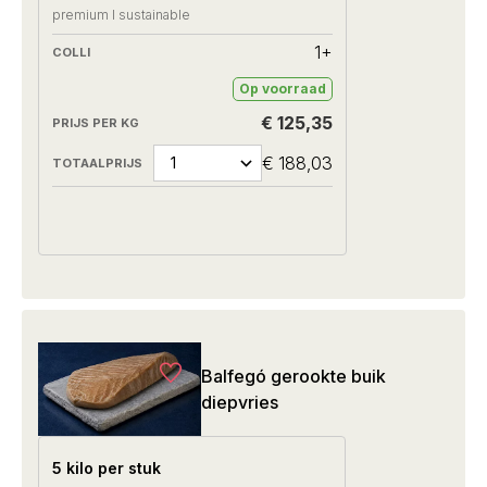
premium I sustainable
1+
Op voorraad
€ 125,35
€ 188,03
Balfegó gerookte buik
diepvries
5 kilo per stuk