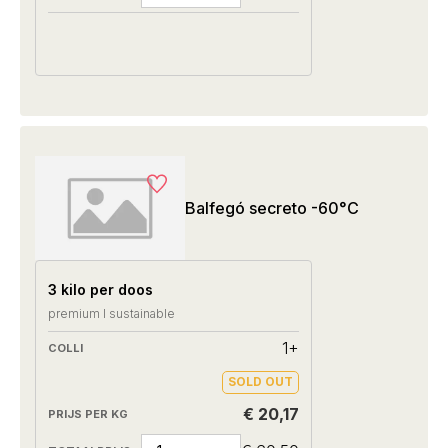
Balfegó secreto -60°C
3 kilo per doos
premium I sustainable
1+
SOLD OUT
€ 20,17