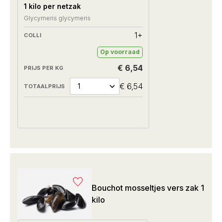
1 kilo per netzak
Glycymeris glycymeris
1+
Op voorraad
€ 6,54
€ 6,54
Bouchot mosseltjes vers zak 1
kilo