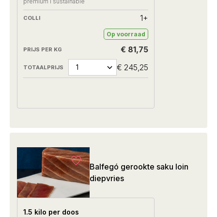
premium I sustainable
1+
Op voorraad
€ 81,75
€ 245,25
Balfegó gerookte saku loin
diepvries
1.5 kilo per doos