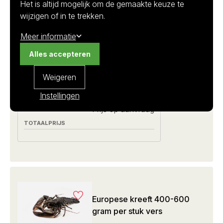
Canadese kreeft 1300-1500
Het is altijd mogelijk om de gemaakte keuze te
gram per stuk vers
wijzigen of in te trekken.
Meer informatie
1.4 kilo per stuk I ca 1300-1500 gram
Alles accepteren
Homarus americanus
1+
Weigeren
Op voorraad
Instellingen
Prijs op aanvraag
Europese kreeft 400-600
gram per stuk vers