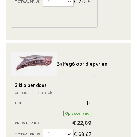
€ 272,50
Balfegó oor diepvries
3 kilo per doos
premium I sustainable
1+
Op voorraad
€ 22,89
€ 68,67