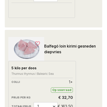
Balfegó loin kirimi gesneden
diepvries
5 kilo per doos
Thunnus thynnus I Balearic Sea
1+
Op voorraad
€ 32,70
€ 163,50