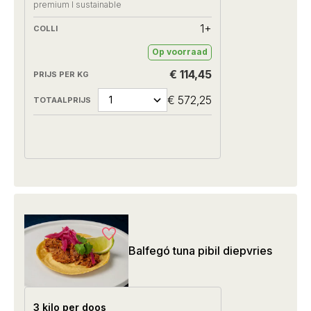
premium I sustainable
1+
Op voorraad
€ 114,45
€ 572,25
Balfegó tuna pibil diepvries
3 kilo per doos