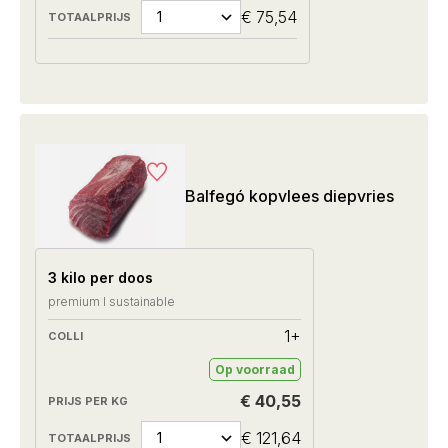
€ 75,54
Balfegó kopvlees diepvries
3 kilo per doos
premium I sustainable
1+
Op voorraad
€ 40,55
€ 121,64