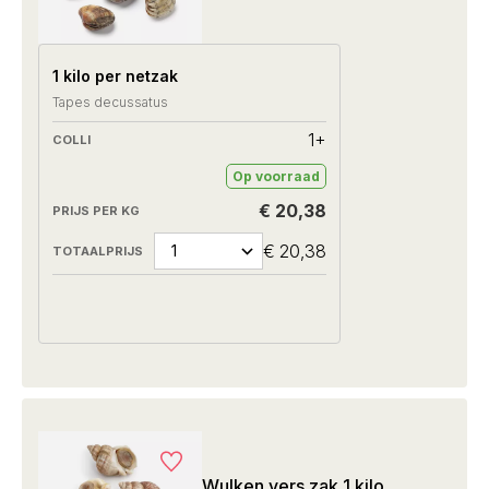
1 kilo per netzak
Tapes decussatus
1+
Op voorraad
€ 20,38
€ 20,38
Wulken vers zak 1 kilo