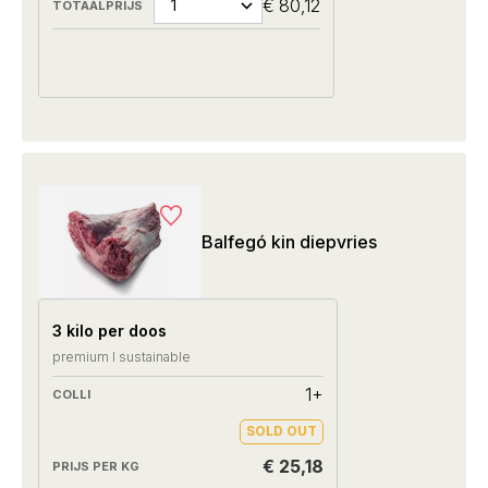
€ 80,12
Balfegó kin diepvries
3 kilo per doos
premium I sustainable
1+
SOLD OUT
€ 25,18