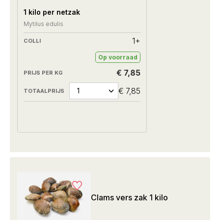
1 kilo per netzak
Mytilus edulis
1+
Op voorraad
€ 7,85
€ 7,85
Clams vers zak 1 kilo