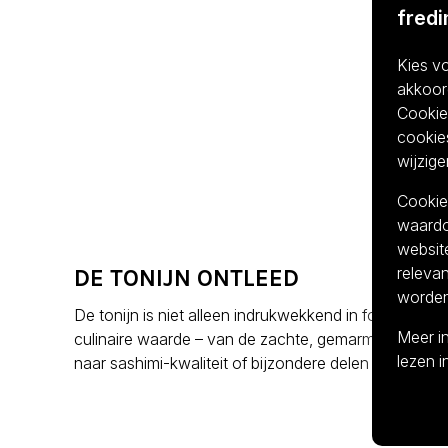
fred
Ostra 
Kies vo
vanaf
€
akkoor
BEKIJK
Cookiev
cookies
wijzige
Cookies
waardoo
websit
releva
DE TONIJN ONTLEED
worden
De tonijn is niet alleen indrukwekkend in formaat, maa
Meer i
culinaire waarde – van de zachte, gemarmerde buikst
lezen 
naar sashimi-kwaliteit of bijzondere delen voor koude