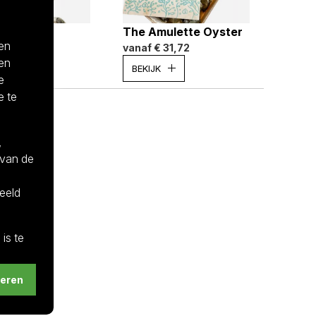
 de Céline
The Amulette Oyster
 en
 8,39
vanaf
€ 31,72
 en
K
BEKIJK
e
e te
,
 van de
eeld
is te
t
teren