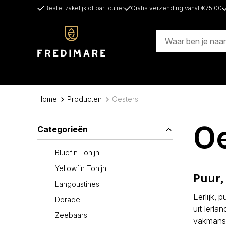
Bestel zakelijk of particulier
Gratis verzending vanaf €75,00
Home
Producten
Oesters
O
Categorieën
Bluefin Tonijn
Yellowfin Tonijn
Puur,
Langoustines
Eerlijk,
Dorade
uit Ierla
Zeebaars
vakmansc