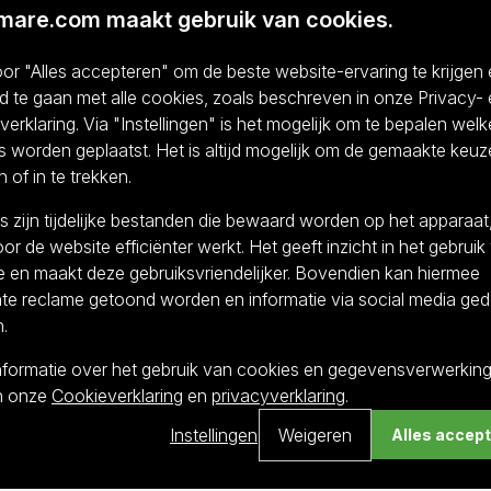
imare.com maakt gebruik van cookies.
Regal
Sentinelle
Huitre
or "Alles accepteren" om de beste website-ervaring te krijgen
 16,73
vanaf
€ 14,72
vanaf
€
d te gaan met alle cookies, zoals beschreven in onze Privacy-
BEKIJK
BEKIJ
erklaring. Via "Instellingen" is het mogelijk om te bepalen welk
 worden geplaatst. Het is altijd mogelijk om de gemaakte keuz
n of in te trekken.
 zijn tijdelijke bestanden die bewaard worden op het apparaat
r de website efficiënter werkt. Het geeft inzicht in het gebruik
e en maakt deze gebruiksvriendelijker. Bovendien kan hiermee
nte reclame getoond worden en informatie via social media ged
.
r ook in smaakdiversiteit. Elk deel van de vis heeft zijn eigen
nformatie over het gebruik van cookies en gegevensverwerking 
ukken tot de krachtige, stevige organen. Of je nu op zoek ben
in onze
Cookieverklaring
en
privacyverklaring
.
 of warme bereidingen: hier vind je het allemaal.
Instellingen
Weigeren
Alles accep