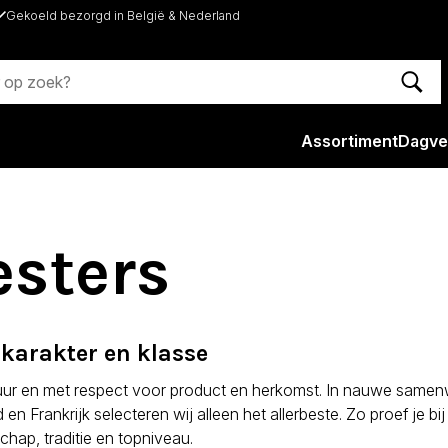
Gekoeld bezorgd in België & Nederland
Assortiment
Dagve
esters
 karakter en klasse
 puur en met respect voor product en herkomst. In nauwe sa
nd en Frankrijk selecteren wij alleen het allerbeste. Zo proef je b
hap, traditie en topniveau.