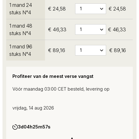
1 mand 24
€ 24,58
€ 24,58
stuks N°4
1 mand 48
€ 46,33
€ 46,33
stuks N°4
1 mand 96
€ 89,16
€ 89,16
stuks N°4
Profiteer van de meest verse vangst
Vóór maandag 03:00 CET besteld, levering op
vrijdag, 14 aug 2026
3d
04h
25m
56s