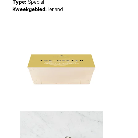
Type:
Special
Kweekgebied:
Ierland