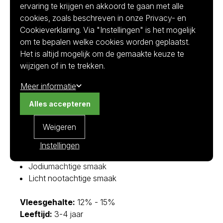
ervaring te krijgen en akkoord te gaan met alle
cookies, zoals beschreven in onze Privacy- en
De Prestige Spéciale oester wordt gedurende bijna
Cookieverklaring. Via "Instellingen" is het mogelijk
3 jaar verrijkt met alle voedingsstoffen die onze
om te bepalen welke cookies worden geplaatst.
uitzonderlijke wateren bieden. Het oesterzaad komt
Het is altijd mogelijk om de gemaakte keuze te
uit Frankrijk en groeit op in Ierse oesterterroirs. De
wijzigen of in te trekken.
kweek en kwaliteit van onze oesters worden het
hele jaar door gecontroleerd, dankzij jarenlange
Meer informatie
ervaring.
Alles accepteren
Smaak:
Weigeren
Vlezige oester
Knapperige textuur
Instellingen
Amandelachtige geur
Jodiumachtige smaak
Licht nootachtige smaak
Vleesgehalte:
12% - 15%
Leeftijd:
3-4 jaar