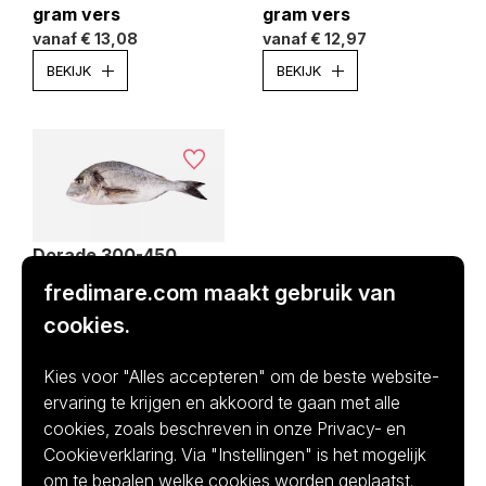
gram vers
gram vers
vanaf
€ 13,08
vanaf
€ 12,97
BEKIJK
BEKIJK
Dorade 300-450
gram vers
fredimare.com maakt gebruik van
vanaf
€ 12,32
cookies.
BEKIJK
Kies voor "Alles accepteren" om de beste website-
ervaring te krijgen en akkoord te gaan met alle
cookies, zoals beschreven in onze Privacy- en
Cookieverklaring. Via "Instellingen" is het mogelijk
om te bepalen welke cookies worden geplaatst.