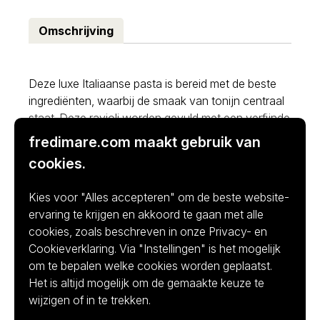
Omschrijving
Deze luxe Italiaanse pasta is bereid met de beste
ingrediënten, waarbij de smaak van tonijn centraal
staat. Deze ravioli worden gevuld met een verfijnde
en duurzame tonijnvulling, ricotta, olijven,
fredimare.com maakt gebruik van
kappertjes en kruiden. Ze vormen een verfijnd
cookies.
gerecht dat perfect is voor haute cuisine en
gastronomie. Een luxe, smaakvolle en elegante
Kies voor "Alles accepteren" om de beste website-
culinaire ervaring, ideaal voor chefs die
ervaring te krijgen en akkoord te gaan met alle
hoogwaardige ingrediënten en verfijning willen
cookies, zoals beschreven in onze Privacy- en
uitstralen in hun gerechten.
Cookieverklaring. Via "Instellingen" is het mogelijk
om te bepalen welke cookies worden geplaatst.
Bereidingswijze
Het is altijd mogelijk om de gemaakte keuze te
De bevroren ravioli in ruim kokend, gezouten, water
wijzigen of in te trekken.
plaatsen. Omroeren en gedurende 4 minuten al