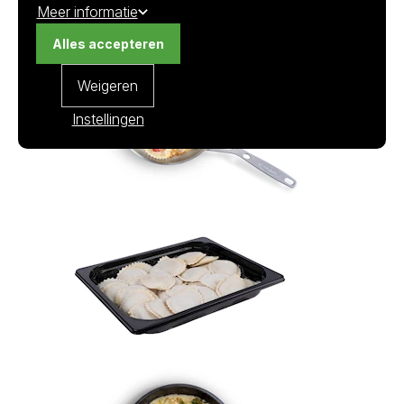
dente nadat het water weer kookt bereiden.
Meer informatie
Alles accepteren
Weigeren
Instellingen