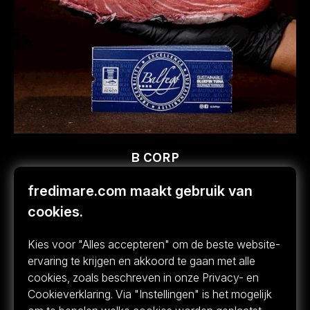
B CORP
Dit was het tweede seizoen waarin Balfegó viste
fredimare.com maakt gebruik van
onder de duurzame B Corp-certificering, die het
cookies.
sinds maart 2024 bezit. Hiermee is het het eerste
bedrijf in de Spaanse visserijsector dat deze
Kies voor "Alles accepteren" om de beste website-
certificering heeft behaald. Een van de acties die
ervaring te krijgen en akkoord te gaan met alle
deze certificering ondersteunen, is het “Balfegó-
cookies, zoals beschreven in onze Privacy- en
protocol”, dat het bedrijf toepast in haar
Cookieverklaring. Via "Instellingen" is het mogelijk
visserijactiviteiten. Dit protocol omvat