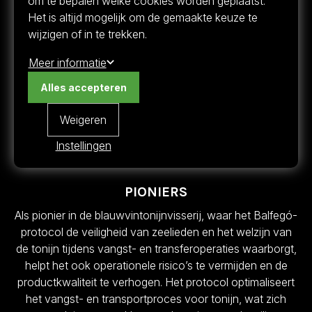
om te bepalen welke cookies worden geplaatst.
baanbrekende praktijken die het welzijn van dieren
Het is altijd mogelijk om de gemaakte keuze te
en de veiligheid van de schepen garanderen.
wijzigen of in te trekken.
Dankzij dit protocol heeft de vloot van Balfegó,
bestaande uit Spaanse, Franse en Italiaanse
Meer informatie
schepen, opnieuw gericht op volwassen tonijnen,
waardoor een snel en effectief visserijcampagne
Alles accepteren
mogelijk was die slechts negen dagen duurde.
Weigeren
Instellingen
PIONIERS
Als pionier in de blauwvintonijnvisserij, waar het Balfegó-
protocol de veiligheid van zeelieden en het welzijn van
de tonijn tijdens vangst- en transferoperaties waarborgt,
helpt het ook operationele risico’s te vermijden en de
productkwaliteit te verhogen. Het protocol optimaliseert
het vangst- en transportproces voor tonijn, wat zich