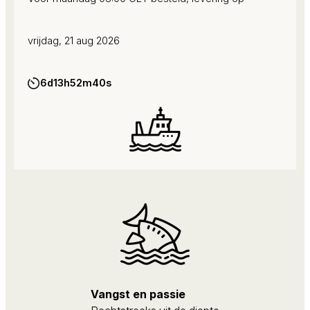
vrijdag, 21 aug 2026
6d
13h
52m
39s
Vangst en passie