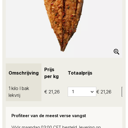
Prijs
Omschrijving
Totaalprijs
per kg
1 kilo I bak
€ 21,26
€ 21,26
lekvrij
Profiteer van de meest verse vangst
Vóór maandag 03:00 CET besteld, levering op