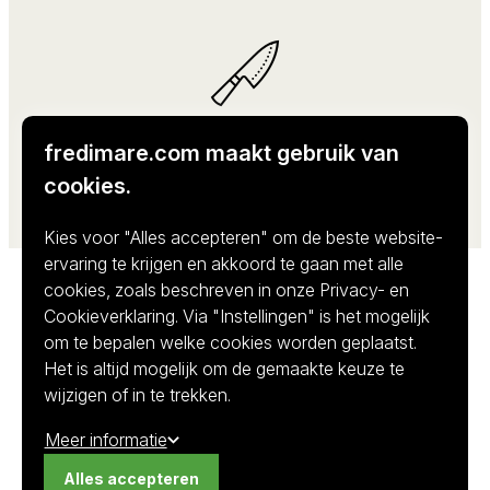
fredimare.com maakt gebruik van
Professioneel en vertrouwd
Kwaliteit in elke levering
cookies.
Kies voor "Alles accepteren" om de beste website-
ervaring te krijgen en akkoord te gaan met alle
cookies, zoals beschreven in onze Privacy- en
Cookieverklaring. Via "Instellingen" is het mogelijk
om te bepalen welke cookies worden geplaatst.
Omschrijving
Het is altijd mogelijk om de gemaakte keuze te
wijzigen of in te trekken.
Corvina van Acquadea
Meer informatie
Recht uit de kristalheldere wateren rond Corsica
Alles accepteren