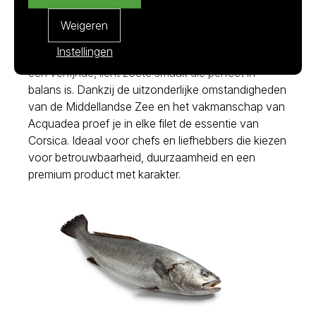
komt de corvina van Acquadea: een vis die staat
voor puurheid, finesse en constante topkwaliteit.
Weigeren
Met zorg en respect voor de natuur gekweekt,
Instellingen
ontwikkelt deze ombervis een stevige structuur en
een verfijnde, licht zoete smaak die perfect in
balans is. Dankzij de uitzonderlijke omstandigheden
van de Middellandse Zee en het vakmanschap van
Acquadea proef je in elke filet de essentie van
Corsica. Ideaal voor chefs en liefhebbers die kiezen
voor betrouwbaarheid, duurzaamheid en een
premium product met karakter.