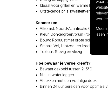
waardoo
Ideaal voor grillen en warme bereidinge
websit
Uitstekende prijs-kwaliteitverhouding
releva
worden
Kenmerken
Meer i
Afkomst: Noord-Atlantische Oceaan (
lezen 
Kleur: Donkergroen/bruin (rood na kok
Bouw: Robuust met grote scharen
Smaak: Vol, lichtzoet en krachtig
Textuur: Stevig en vlezig
Hoe bewaar je verse kreeft?
Bewaar gekoeld tussen 2–5°C
Niet in water leggen
Afdekken met een vochtige doek
Binnen 24 uur bereiden voor optimale v