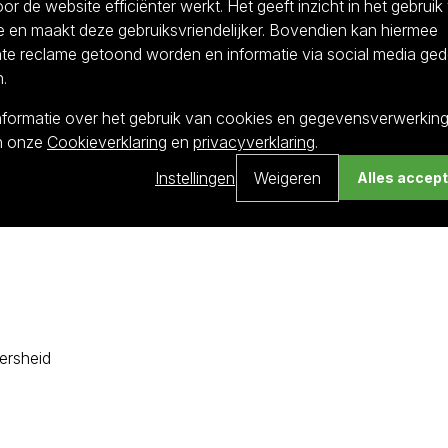
r de website efficiënter werkt. Het geeft inzicht in het gebruik
n
e en maakt deze gebruiksvriendelijker. Bovendien kan hiermee
nte reclame getoond worden en informatie via social media ged
.
nformatie over het gebruik van cookies en gegevensverwerking 
Canada & Noordoost-Amerika)
in onze
Cookieverklaring
en
privacyverklaring
.
en)
Instellingen
Weigeren
Alles accep
ersheid