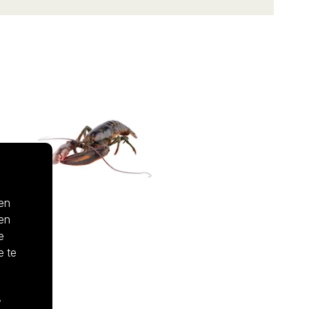
 en
 en
e
e te
,