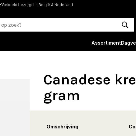
Gekoeld bezorgd in België & Nederland
Assortiment
Dagve
Canadese kre
gram
Omschrijving
Col