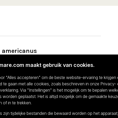
s americanus
imare.com maakt gebruik van cookies.
anadese kreeft, rechtstreeks uit de koude, zuivere
 Deze kreeft staat bekend om zijn stevige structuur
or "Alles accepteren" om de beste website-ervaring te krijgen
riet voor liefhebbers van rijke en robuuste gerechten.
d te gaan met alle cookies, zoals beschreven in onze Privacy-
bereiding met boter of als luxe hoofdgerecht tijdens
erklaring. Via "Instellingen" is het mogelijk om te bepalen welk
lectie en snelle levering ontvang je altijd een top vers
 worden geplaatst. Het is altijd mogelijk om de gemaakte keuz
n of in te trekken.
t?
 zijn tijdelijke bestanden die bewaard worden op het apparaat