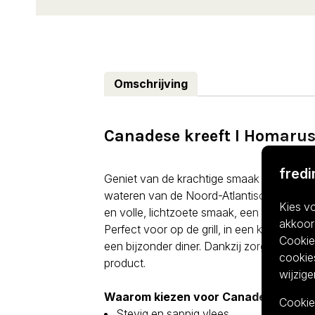
Omschrijving
Canadese kreeft I Homaru
fred
Geniet van de krachtige smaak van onze C
wateren van de Noord-Atlantische Oceaan.
Kies vo
en volle, lichtzoete smaak, een echte favo
akkoor
Perfect voor op de grill, in een klassieke 
Cookiev
een bijzonder diner. Dankzij zorgvuldige se
cookies
product.
wijzige
Waarom kiezen voor Canadese kreef
Cookies
Stevig en sappig vlees