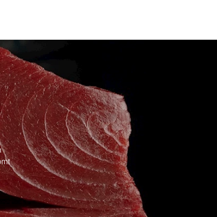
n
omt