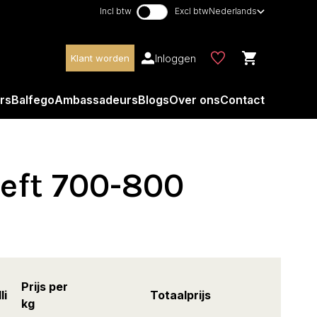
Incl btw
Excl btw
Nederlands
Inloggen
Klant worden
rs
Balfego
Ambassadeurs
Blogs
Over ons
Contact
eft 700-800
Prijs per
li
Totaalprijs
kg