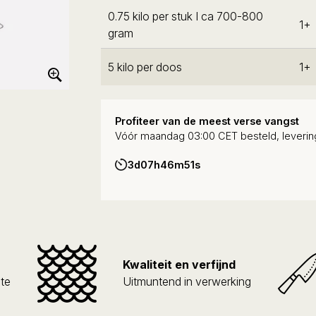
0.75 kilo per stuk I ca 700-800
1+
gram
5 kilo per doos
1+
Profiteer van de meest verse vangst
Vóór maandag 03:00 CET besteld, leverin
3d
07h
46m
49s
Kwaliteit en verfijnd
pte
Uitmuntend in verwerking