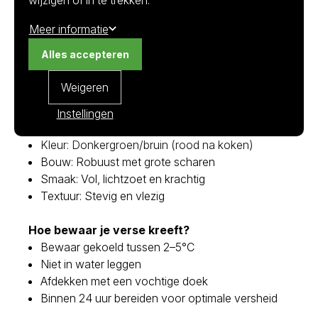
Waarom kiezen voor Canadese kreeft?
Stevig en sappig vlees
Meer informatie
Ideaal voor grillen en warme bereidingen
Alles accepteren
Uitstekende prijs-kwaliteitverhouding
Weigeren
Kenmerken
Afkomst: Noord-Atlantische Oceaan (Canada &
Instellingen
Noordoost-Amerika)
Kleur: Donkergroen/bruin (rood na koken)
Bouw: Robuust met grote scharen
Smaak: Vol, lichtzoet en krachtig
Textuur: Stevig en vlezig
Hoe bewaar je verse kreeft?
Bewaar gekoeld tussen 2–5°C
Niet in water leggen
Afdekken met een vochtige doek
Binnen 24 uur bereiden voor optimale versheid